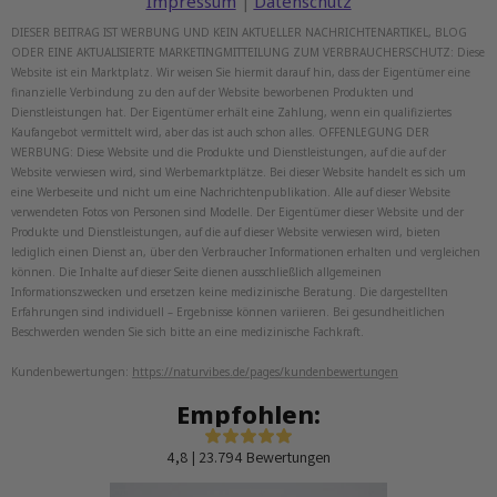
Impressum
Datenschutz
|
DIESER BEITRAG IST WERBUNG UND KEIN AKTUELLER NACHRICHTENARTIKEL, BLOG
ODER EINE AKTUALISIERTE MARKETINGMITTEILUNG ZUM VERBRAUCHERSCHUTZ: Diese
Website ist ein Marktplatz. Wir weisen Sie hiermit darauf hin, dass der Eigentümer eine
finanzielle Verbindung zu den auf der Website beworbenen Produkten und
Dienstleistungen hat. Der Eigentümer erhält eine Zahlung, wenn ein qualifiziertes
Kaufangebot vermittelt wird, aber das ist auch schon alles. OFFENLEGUNG DER
WERBUNG: Diese Website und die Produkte und Dienstleistungen, auf die auf der
Website verwiesen wird, sind Werbemarktplätze. Bei dieser Website handelt es sich um
eine Werbeseite und nicht um eine Nachrichtenpublikation. Alle auf dieser Website
verwendeten Fotos von Personen sind Modelle. Der Eigentümer dieser Website und der
Produkte und Dienstleistungen, auf die auf dieser Website verwiesen wird, bieten
lediglich einen Dienst an, über den Verbraucher Informationen erhalten und vergleichen
können. Die Inhalte auf dieser Seite dienen ausschließlich allgemeinen
Informationszwecken und ersetzen keine medizinische Beratung. Die dargestellten
Erfahrungen sind individuell – Ergebnisse können variieren. Bei gesundheitlichen
Beschwerden wenden Sie sich bitte an eine medizinische Fachkraft.
Kundenbewertungen:
https://naturvibes.de/pages/kundenbewertungen
Empfohlen:
4,8 | 23.794 Bewertungen