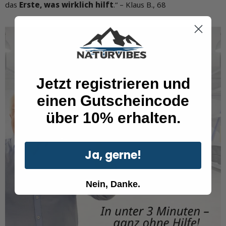
das
Erste, was wirklich hilft
.“ – Klaus B., 68
Jetzt registrieren und
einen Gutscheincode
über 10% erhalten.
Ja, gerne!
Nein, Danke.