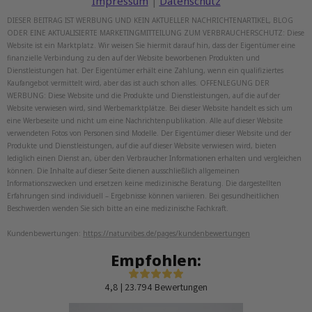
Impressum
Datenschutz
|
DIESER BEITRAG IST WERBUNG UND KEIN AKTUELLER NACHRICHTENARTIKEL, BLOG
ODER EINE AKTUALISIERTE MARKETINGMITTEILUNG ZUM VERBRAUCHERSCHUTZ: Diese
Website ist ein Marktplatz. Wir weisen Sie hiermit darauf hin, dass der Eigentümer eine
finanzielle Verbindung zu den auf der Website beworbenen Produkten und
Dienstleistungen hat. Der Eigentümer erhält eine Zahlung, wenn ein qualifiziertes
Kaufangebot vermittelt wird, aber das ist auch schon alles. OFFENLEGUNG DER
WERBUNG: Diese Website und die Produkte und Dienstleistungen, auf die auf der
Website verwiesen wird, sind Werbemarktplätze. Bei dieser Website handelt es sich um
eine Werbeseite und nicht um eine Nachrichtenpublikation. Alle auf dieser Website
verwendeten Fotos von Personen sind Modelle. Der Eigentümer dieser Website und der
Produkte und Dienstleistungen, auf die auf dieser Website verwiesen wird, bieten
lediglich einen Dienst an, über den Verbraucher Informationen erhalten und vergleichen
können. Die Inhalte auf dieser Seite dienen ausschließlich allgemeinen
Informationszwecken und ersetzen keine medizinische Beratung. Die dargestellten
Erfahrungen sind individuell – Ergebnisse können variieren. Bei gesundheitlichen
Beschwerden wenden Sie sich bitte an eine medizinische Fachkraft.
Kundenbewertungen:
https://naturvibes.de/pages/kundenbewertungen
Empfohlen:
4,8 | 23.794 Bewertungen