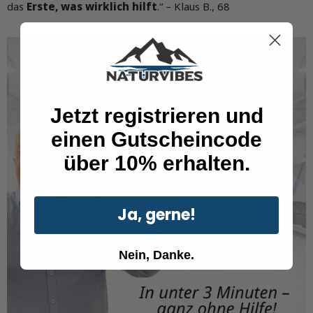
das
Erste, was wirklich hilft
.“ – Klaus B., 68
Jetzt registrieren und
einen Gutscheincode
über 10% erhalten.
Ja, gerne!
Nein, Danke.