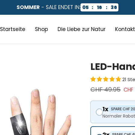
SOMMER
- SALE ENDET IN:
05
:
16
:
35
Startseite
Shop
Die Liebe zur Natur
Kontakt
LED-Han
21 S
Regulärer
CHF 49.95
Ange
CHF 
Preis
1x
SPARE CHF 2
Normaler Rabat
2x
SPARE CHF 4