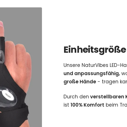
Einheitsgröße
Unsere NaturVibes LED-H
und anpassungsfähig,
wo
große Hände
- tragen ka
Durch den
verstellbaren 
ist
100% Komfort
beim Tra