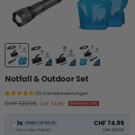
Notfall & Outdoor Set
122 Sternebewertungen
Regulärer
CHF 129.95
Angebotspreis
CHF 74.95
DU SPARST 42%
Preis
1x
CHF 74.95
SPARE CHF 55.00
Normaler Rabatt
CHF 129.95