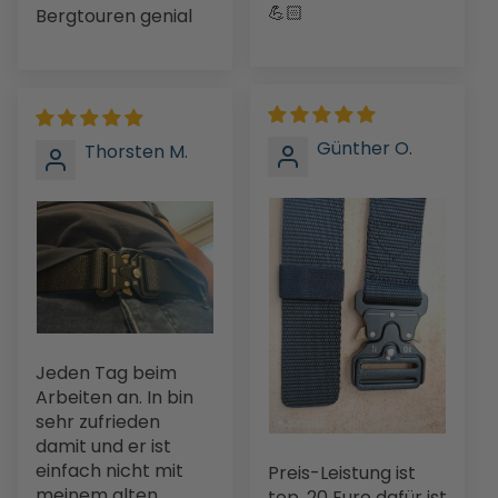
💪🏻
Bergtouren genial
Günther O.
Thorsten M.
Jeden Tag beim
Arbeiten an. In bin
sehr zufrieden
damit und er ist
einfach nicht mit
Preis-Leistung ist
meinem alten
top. 20 Euro dafür ist