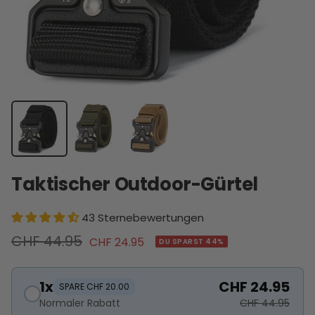
Taktischer Outdoor-Gürtel
43 Sternebewertungen
Regulärer
CHF 44.95
Angebotspreis
CHF 24.95
DU SPARST 44%
Preis
1x
CHF 24.95
SPARE CHF 20.00
Normaler Rabatt
CHF 44.95