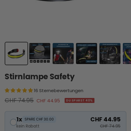
Stirnlampe Safety
16 Sternebewertungen
Regulärer
CHF 74.95
Angebotspreis
CHF 44.95
DU SPARST 40%
Preis
1x
CHF 44.95
SPARE CHF 30.00
kein Rabatt
CHF 74.95