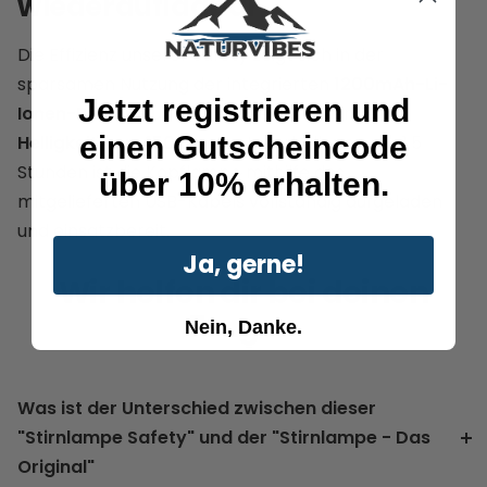
wiederaufladbar
Die Effizienz unserer Safety zeigt sich in der
sparsamen Nutzung der integrierten
1200mAh-Li-
Jetzt registrieren und
Ionen-Batterie
und einer beeindruckenden
einen Gutscheincode
Helligkeit von 450 Lumen.
Innerhalb von nur 1,5
Stunden ist die Kopflampe mithilfe des
über 10% erhalten.
mitgelieferten USB-Kabels vollständig aufgeladen
und einsatzbereit.
Ja, gerne!
Wir helfen dir bei deinen
Fragen
Nein, Danke.
Was ist der Unterschied zwischen dieser
"Stirnlampe Safety" und der "Stirnlampe - Das
Original"