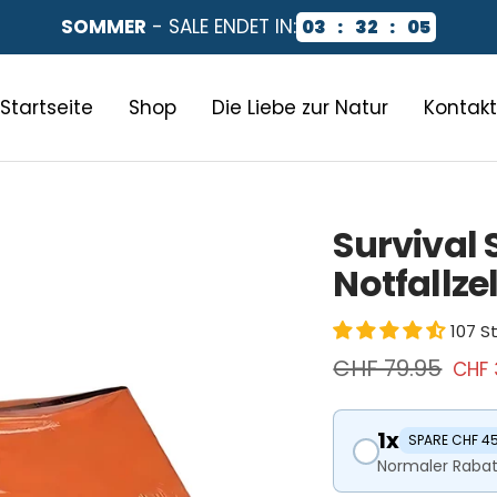
SOMMER
- SALE ENDET IN:
03
:
32
:
03
Startseite
Shop
Die Liebe zur Natur
Kontakt
Survival 
Notfallzel
107 
Regulärer
CHF 79.95
Ange
CHF 
Preis
1x
SPARE CHF 4
Normaler Rabat