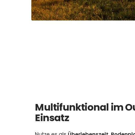
Multifunktional im 
Einsatz
Nutze es als
Überlebenszelt
,
Bodenpl