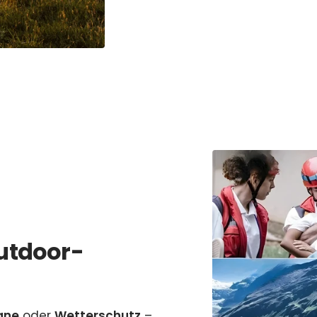
Outdoor-
ane
oder
Wetterschutz
–