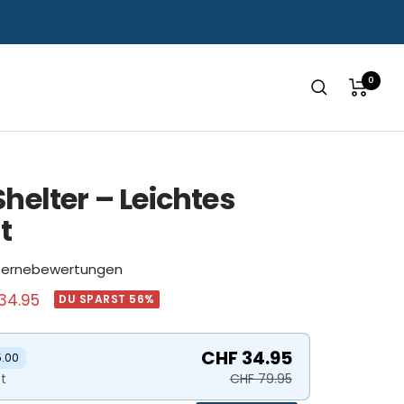
0
Shelter – Leichtes
t
Sternebewertungen
botspreis
34.95
DU SPARST 56%
CHF 34.95
5.00
t
CHF 79.95