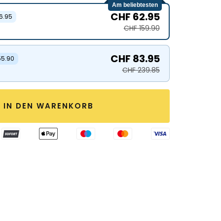
Am beliebtesten
CHF 62.95
6.95
CHF 159.90
CHF 83.95
55.90
CHF 239.85
IN DEN WARENKORB