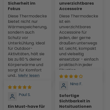
Sicherheit im
unverzichtbares
Fokus
Accessoire
Diese Thermodecke
Diese Thermodecke
bietet nicht nur
ist ein
Wärmespeicherung,
unverzichtbares
sondern auch
Accessoire für
Schutz vor
jeden, der gerne
Unterkühlung. Ideal
draußen unterwegs
für Outdoor-
ist. Leicht, kompakt
Aktivitäten, hält sie
und vielseitig
bis zu 80 % deiner
einsetzbar - einfach
Körperwärme und
praktisch in jeder
sorgt für Komfort
Situation.
und...
Mehr lesen
Nina F.
Paul S.
Sofortige
Sichtbarkeit in
Ein Must-have für
Notsituationen