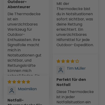
Outdoor-
Mit der
Abenteurer
Thermodecke bist
Die Thermodecke
du in Notsituationen
ist ein
sofort sichtbar, was
unverzichtbares
deine Rettung
Werkzeug für
erleichtert. Ein
Outdoor-
unverzichtbares
Enthusiasten. Ihre
Hilfsmittel für jede
Signalfolie macht
Outdoor-Expedition.
mich in
Notsituationen gut
sichtbar, und
Rettungskräfte
Tim Müller
können mich
schnell finden. Ein
Perfekt für den
beruhigendes...
Notfall
Mehr lesen
Maximilian
Diese Thermodecke
ist in jeder
Notfall-
Notfallsituation ein