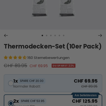
Zur
Zur
Zur
Zur
Zur
Zur
Thermodecken-Set (10er Pack)
Slide
Slide
Slide
Slide
Slide
Slide
1
2
3
4
5
6
gehen
gehen
gehen
gehen
gehen
gehen
160 Sternebewertungen
Regulärer
CHF 89.95
Angebotspreis
CHF 69.95
DU SPARST 22%
Preis
1x
CHF 69.95
SPARE CHF 20.00
Normaler Rabatt
CHF 89.95
Am beliebtesten
2x
CHF 125.95
SPARE CHF 53.95