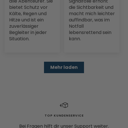
alle Abenteurer. Sie
Signalfolie erhöht
bietet Schutz vor
die Sichtbarkeit und
Kälte, Regen und
macht mich leichter
Hitze und ist ein
auffindbar, was im
zuverlässiger
Notfall
Begleiter in jeder
lebensrettend sein
Situation.
kann.
Mehr laden
TOP KUNDENSERVICE
Bei Fragen hilft dir unser Support weiter.