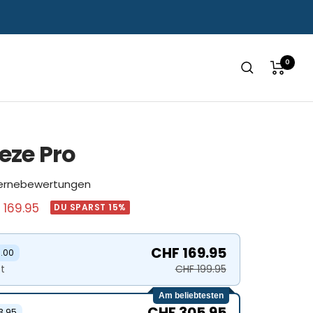
0
eze Pro
ternebewertungen
ebotspreis
 169.95
DU SPARST 15%
CHF 169.95
0.00
t
CHF 199.95
Am beliebtesten
CHF 305.95
3.95