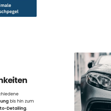
keiten
schiedene
gung
bis hin zum
to-Detailing
.