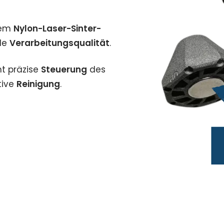
gem
Nylon-Laser-Sinter-
nde
Verarbeitungsqualität
.
t präzise
Steuerung
des
tive
Reinigung
.