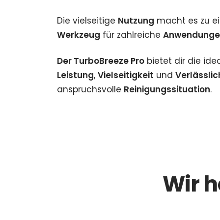
Die vielseitige
Nutzung
macht es zu e
Werkzeug
für zahlreiche
Anwendunge
Der TurboBreeze Pro
bietet dir die id
Leistung
,
Vielseitigkeit
und
Verlässlic
anspruchsvolle
Reinigungssituation
.
Wir h