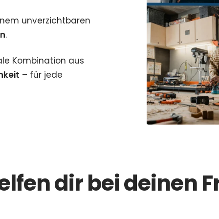
inem unverzichtbaren
n
.
eale Kombination aus
hkeit
– für jede
elfen dir bei deinen 